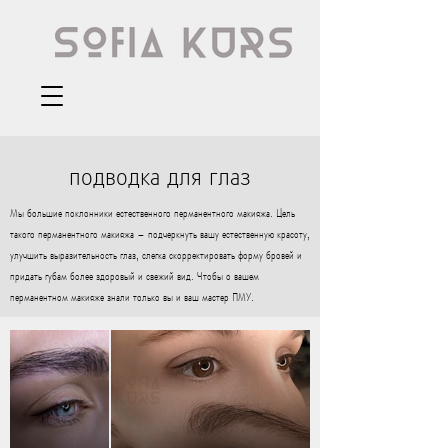
подводка для глаз
Мы большие поклонники естественного перманентного макияжа. Цель
такого перманентного макияжа – подчеркнуть вашу естественную красоту,
улучшить выразительность глаз, слегка скорректировать форму бровей и
придать губам более здоровый и свежий вид. Чтобы о вашем
перманентном макияже знали только вы и ваш мастер ПМУ.