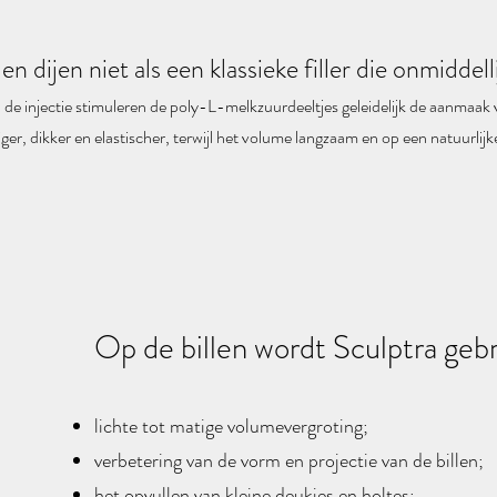
en dijen niet als een klassieke filler die onmiddel
de injectie stimuleren de poly-L-melkzuurdeeltjes geleidelijk de aanmaak
ger, dikker en elastischer, terwijl het volume langzaam en op een natuurlij
Op de billen wordt Sculptra gebr
lichte tot matige volumevergroting;
verbetering van de vorm en projectie van de billen;
het opvullen van kleine deukjes en holtes;