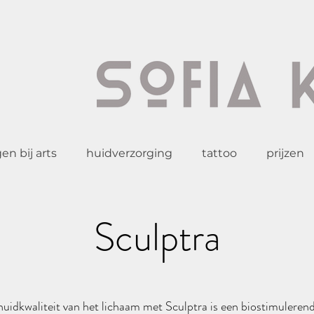
n bij arts
huidverzorging
tattoo
prijzen
Sculptra
huidkwaliteit van het lichaam met Sculptra is een biostimulere