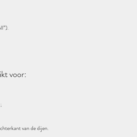
l”).
kt voor:
;
chterkant van de dijen.