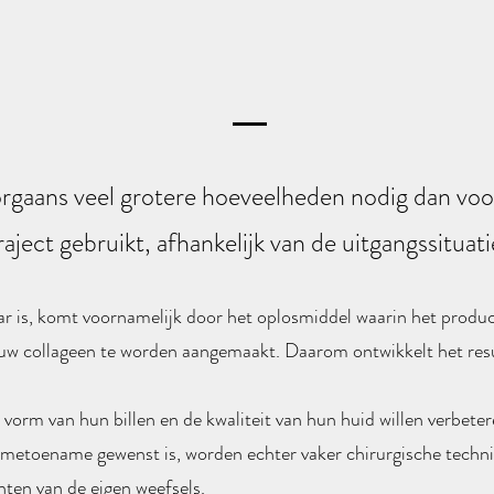
rgaans veel grotere hoeveelheden nodig dan voor
aject gebruikt, afhankelijk van de uitgangssituat
ar is, komt voornamelijk door het oplosmiddel waarin het produc
euw collageen te worden aangemaakt. Daarom ontwikkelt het resul
e vorm van hun billen en de kwaliteit van hun huid willen verbet
umetoename gewenst is, worden echter vaker chirurgische techni
hten van de eigen weefsels.