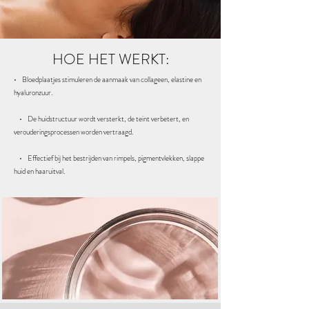
HOE HET WERKT:
• Bloedplaatjes stimuleren de aanmaak van collageen, elastine en
hyaluronzuur.
• De huidstructuur wordt versterkt, de teint verbetert, en
verouderingsprocessen worden vertraagd.
• Effectief bij het bestrijden van rimpels, pigmentvlekken, slappe
huid en haaruitval.