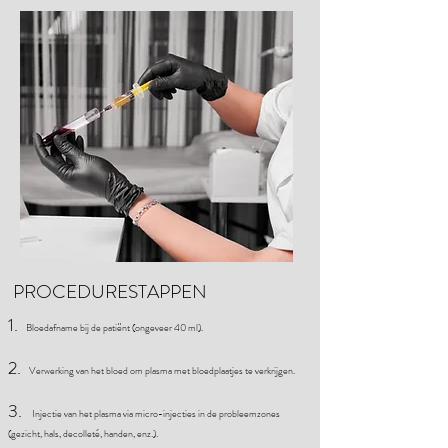
PROCEDURESTAPPEN
1.
Bloedafname bij de patiënt (ongeveer 40 ml).
2.
Verwerking van het bloed om plasma met bloedplaatjes te verkrijgen.
3.
Injectie van het plasma via micro-injecties in de probleemzones
(gezicht, hals, decolleté, handen, enz.).