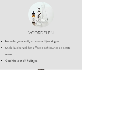
VOORDELEN
Hypoallergeen, veilig en zonder bijwerkingen.
Snelle huidherstel; het effect is zichtbaar na de eerste
sessie.
Geschikt voor elk huidtype.
INDICATIES
Huidveroudering.
Haaruitval en androgenetische alopecia.