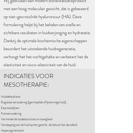
Wij gebruiken een modern biorevitalisatieproduct
met een hoog moleculair gewicht, dat is gebaseerd
op niet-gecrosslinkt hyaluronzuur (HA). Deze
formulering helpt bij het behalen van snelle en
zichtbare resultaten in huidverjonging en hydratatie.
Dankzij de optimale biochemische eigenschappen
bevordert het uitstekende huidregeneratie,
verhoogt het het vochtgehalte en verbetert het de
elasticiteit en visco-elasticiteit van de huid.
INDICATIES VOOR
MESOTHERAPIE:
Huiddehydratie
Rugulose veroudering (gerimpelde of lijnvormige huid)
Expressielijnen
Fotoveroudering
Verminderde huidelasticiteit en stevigheid
Verslapping van de huid op het gezicht, de hals en het decolleté
Hyperpigmentatie