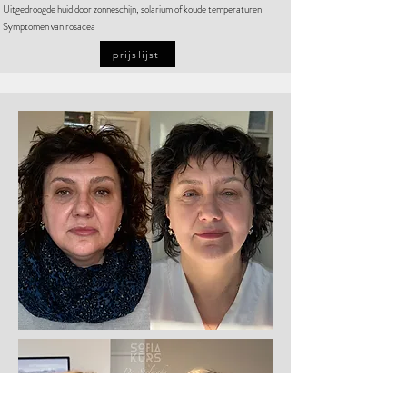
Uitgedroogde huid door zonneschijn, solarium of koude temperaturen
Symptomen van rosacea
prijslijst