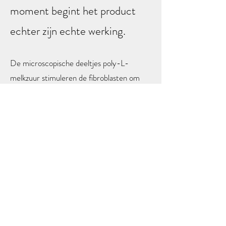
moment begint het product
echter zijn echte werking.
De microscopische deeltjes poly-L-
melkzuur stimuleren de fibroblasten om
nieuw collageen aan te maken. Hierdoor
worden de weefsels van het gezicht
geleidelijk steviger, voller en elastischer
door de eigen collageenproductie van het
lichaam. Het resultaat ontwikkelt zich
langzaam gedurende enkele maanden en
oogt zeer natuurlijk.