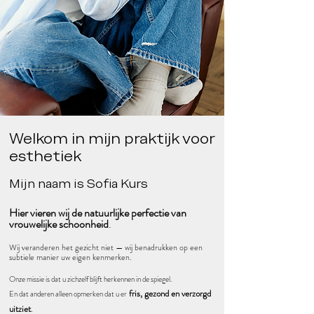
Welkom in mijn praktijk voor
esthetiek
Mijn naam is Sofia Kurs
Hier vieren wij de natuurlijke perfectie van
vrouwelijke schoonheid
.
Wij veranderen het gezicht niet — wij benadrukken op een
subtiele manier uw eigen kenmerken.
Onze missie is dat u zichzelf blijft herkennen in de spiegel.
fris, gezond en verzorgd
En dat anderen alleen opmerken dat u er
uitziet
.