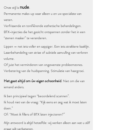
nude
.
Onze stijl is
Permanente make-up waar alleen u en uw specialiste van
weten.
Verfrissende en tonifiërende esthetische behandelingen.
BTX-injecties die het gezicht ontspannen zonder het in een
“stenen masker” te veranderen.
Lippen — net iets voller en sappiger. Een iets strakkere kaaklijn.
Laserbehandeling van striae of subtiele aanvulling van verloren
volume.
Of juist het verminderen van ongewenste probleemzones.
Verbetering van de huidspanning. Stimulatie van haargroei.
Het gaat altijd om úw eigen schoonheid
.
Niet om die van
iemand anders.
Ik ben principieel tegen “beoordelend scannen”.
Ik houd niet van de vraag: “Kijk eens en zeg wat ik moet laten
doen.”
Of: “Moet ik fillers of BTX laten injecteren?”
Mijn antwoord is altijd hetzelfde: wij werken alleen aan wat u zélf
graag wilt verbeteren.